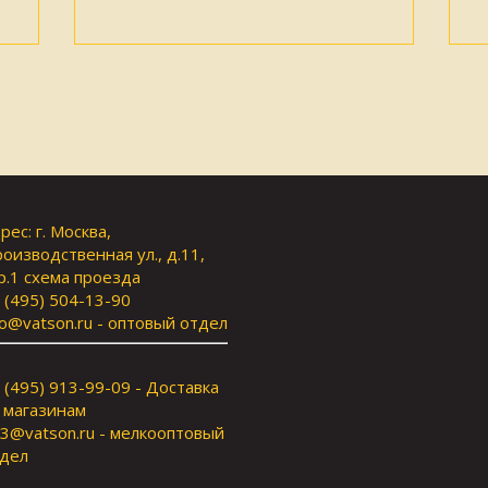
рес: г. Москва,
оизводственная ул., д.11,
р.1
схема проезда
 (495) 504-13-90
fo@vatson.ru
- оптовый отдел
 (495) 913-99-09 - Доставка
 магазинам
3@vatson.ru
- мелкооптовый
дел