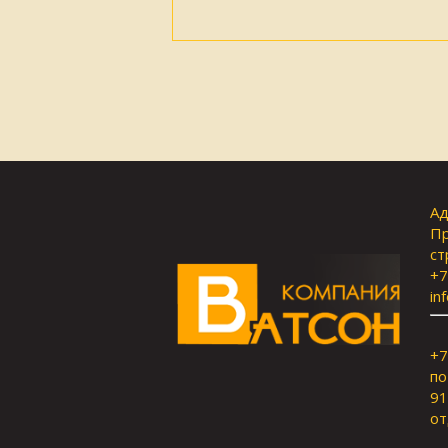
Ад
Пр
ст
+7
in
+7
по
91
от