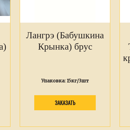
Лангрэ (Бабушкина
а)
Крынка) брус
к
Упаковка:
15кг/3шт
ЗАКАЗАТЬ