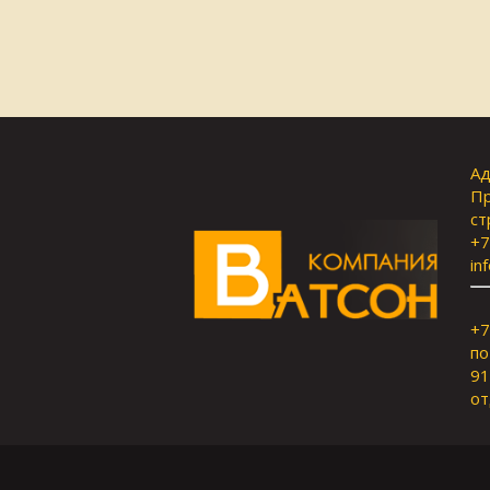
Ад
Пр
ст
+7
in
+7
по
91
от