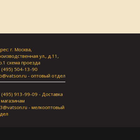
рес: г. Москва,
оизводственная ул., д.11,
р.1
схема проезда
 (495) 504-13-90
fo@vatson.ru
- оптовый отдел
 (495) 913-99-09 - Доставка
 магазинам
3@vatson.ru
- мелкооптовый
дел