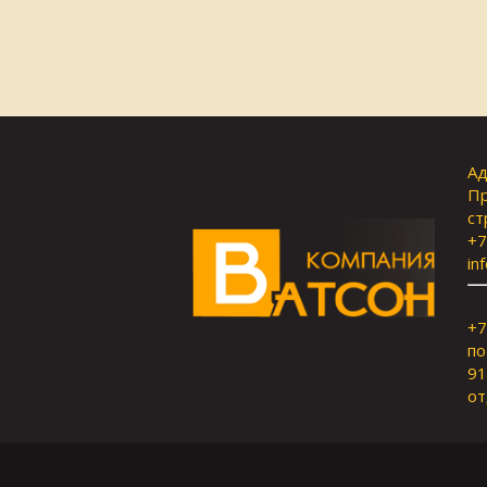
Ад
Пр
ст
+7
in
+7
по
91
от