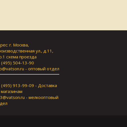
рес: г. Москва,
оизводственная ул., д.11,
р.1
схема проезда
 (495) 504-13-90
fo@vatson.ru
- оптовый отдел
 (495) 913-99-09 - Доставка
 магазинам
3@vatson.ru
- мелкооптовый
дел