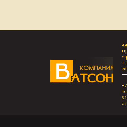
Ад
Пр
ст
+7
in
+7
по
91
от