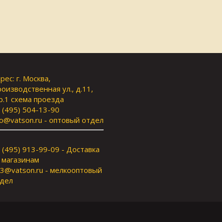
рес: г. Москва,
оизводственная ул., д.11,
р.1
схема проезда
 (495) 504-13-90
fo@vatson.ru
- оптовый отдел
 (495) 913-99-09 - Доставка
 магазинам
3@vatson.ru
- мелкооптовый
дел