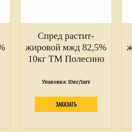
Спред растит-
5%
жировой мжд 82,5%
ж
10кг ТМ Полесино
Упаковка:
10кг/1шт
ЗАКАЗАТЬ