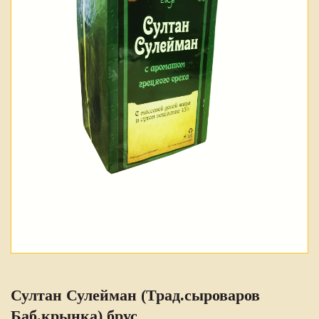
Султан Сулейман (Трад.сыроваров
Баб.крынка) брус